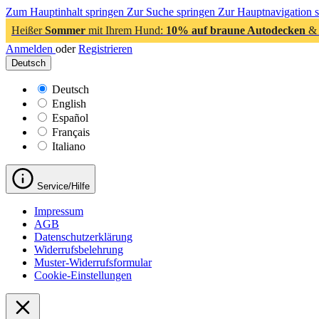
Zum Hauptinhalt springen
Zur Suche springen
Zur Hauptnavigation 
Heißer
Sommer
mit Ihrem Hund:
10% auf braune Autodecken
& 
Anmelden
oder
Registrieren
Deutsch
Deutsch
English
Español
Français
Italiano
Service/Hilfe
Impressum
AGB
Datenschutzerklärung
Widerrufsbelehrung
Muster-Widerrufsformular
Cookie-Einstellungen