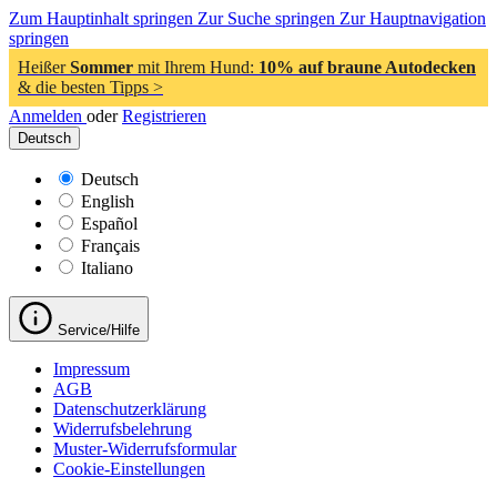
Zum Hauptinhalt springen
Zur Suche springen
Zur Hauptnavigation
springen
Heißer
Sommer
mit Ihrem Hund:
10% auf braune Autodecken
& die besten Tipps >
Anmelden
oder
Registrieren
Deutsch
Deutsch
English
Español
Français
Italiano
Service/Hilfe
Impressum
AGB
Datenschutzerklärung
Widerrufsbelehrung
Muster-Widerrufsformular
Cookie-Einstellungen