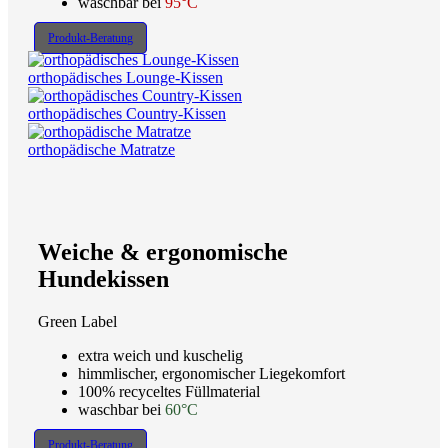
waschbar bei
95°C
Produkt-Beratung
orthopädisches Lounge-Kissen
orthopädisches Country-Kissen
orthopädische Matratze
Weiche & ergonomische
Hundekissen
Green Label
extra weich und kuschelig
himmlischer, ergonomischer Liegekomfort
100% recyceltes Füllmaterial
waschbar bei
60°C
Produkt-Beratung