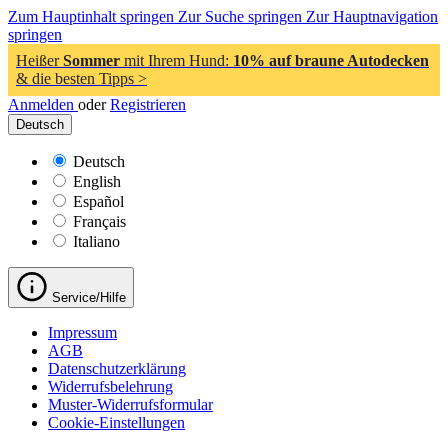
Zum Hauptinhalt springen
Zur Suche springen
Zur Hauptnavigation
springen
Heißer
Sommer
mit Ihrem Hund:
10% auf braune Autodecken
& die besten Tipps >
Anmelden
oder
Registrieren
Deutsch
Deutsch
English
Español
Français
Italiano
Service/Hilfe
Impressum
AGB
Datenschutzerklärung
Widerrufsbelehrung
Muster-Widerrufsformular
Cookie-Einstellungen