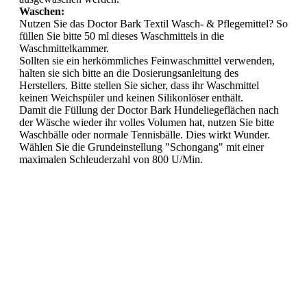
Waschen:
Nutzen Sie das Doctor Bark Textil Wasch- & Pflegemittel? So
füllen Sie bitte 50 ml dieses Waschmittels in die
Waschmittelkammer.
Sollten sie ein herkömmliches Feinwaschmittel verwenden,
halten sie sich bitte an die Dosierungsanleitung des
Herstellers. Bitte stellen Sie sicher, dass ihr Waschmittel
keinen Weichspüler und keinen Silikonlöser enthält.
Damit die Füllung der Doctor Bark Hundeliegeflächen nach
der Wäsche wieder ihr volles Volumen hat, nutzen Sie bitte
Waschbälle oder normale Tennisbälle. Dies wirkt Wunder.
Wählen Sie die Grundeinstellung "Schongang" mit einer
maximalen Schleuderzahl von 800 U/Min.
Trocknen:
Schütteln Sie Ihre Doctor Bark Hundeliegefläche leicht aus,
wie Sie es von einer Daunendecke gewohnt sind.
Anschließend legen Sie die Hundeliegefläche zusammen mit
den Wasch- oder Tennisbällen in den Wäschetrockner.
Wählen Sie die Einstellung "Schontrocknung".
Ohne Wäschetrockner trocknet Ihre Doctor Bark
Hundeliegefläche natürlich auch. Wählen Sie zur
Luftrocknung einen warmen und gut durchlüfteten Ort, damit
ihre Hundeliegefläche innerhalb von 3-4 h wieder trocken ist.
Schütteln Sie Ihre Hundeliegefläche während der