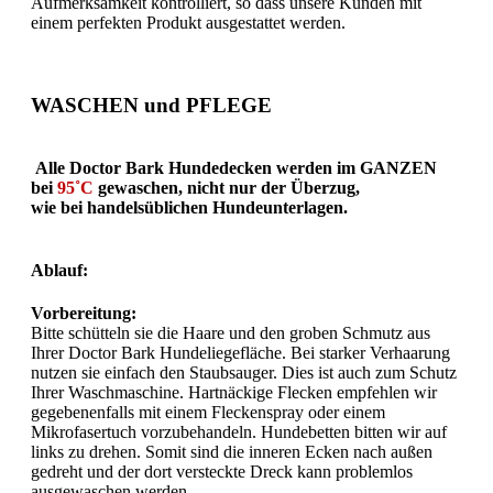
Aufmerksamkeit kontrolliert, so dass unsere Kunden mit
einem perfekten Produkt ausgestattet werden.
WASCHEN und PFLEGE
Alle Doctor Bark Hundedecken werden im GANZEN
bei
95˚C
gewaschen, nicht nur der Überzug,
wie bei handelsüblichen Hundeunterlagen.
Ablauf:
Vorbereitung:
Bitte schütteln sie die Haare und den groben Schmutz aus
Ihrer Doctor Bark Hundeliegefläche. Bei starker Verhaarung
nutzen sie einfach den Staubsauger. Dies ist auch zum Schutz
Ihrer Waschmaschine. Hartnäckige Flecken empfehlen wir
gegebenenfalls mit einem Fleckenspray oder einem
Mikrofasertuch vorzubehandeln. Hundebetten bitten wir auf
links zu drehen. Somit sind die inneren Ecken nach außen
gedreht und der dort versteckte Dreck kann problemlos
ausgewaschen werden.