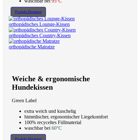
waschbar bei
95°C
Produkt-Beratung
orthopädisches Lounge-Kissen
orthopädisches Country-Kissen
orthopädische Matratze
Weiche & ergonomische
Hundekissen
Green Label
extra weich und kuschelig
himmlischer, ergonomischer Liegekomfort
100% recyceltes Füllmaterial
waschbar bei
60°C
Produkt-Beratung