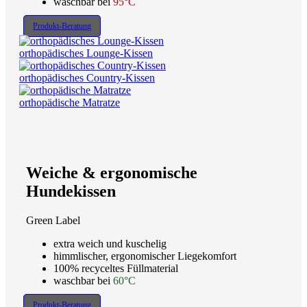
waschbar bei
95°C
Produkt-Beratung
orthopädisches Lounge-Kissen
orthopädisches Country-Kissen
orthopädische Matratze
Weiche & ergonomische
Hundekissen
Green Label
extra weich und kuschelig
himmlischer, ergonomischer Liegekomfort
100% recyceltes Füllmaterial
waschbar bei
60°C
Produkt-Beratung