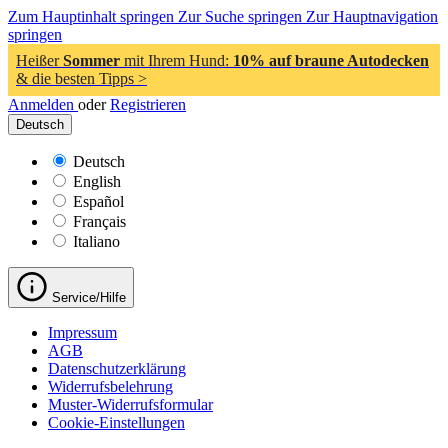
Zum Hauptinhalt springen
Zur Suche springen
Zur Hauptnavigation
springen
Heißer
Sommer
mit Ihrem Hund:
10% auf braune Autodecken
& die besten Tipps >
Anmelden
oder
Registrieren
Deutsch
Deutsch
English
Español
Français
Italiano
Service/Hilfe
Impressum
AGB
Datenschutzerklärung
Widerrufsbelehrung
Muster-Widerrufsformular
Cookie-Einstellungen