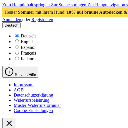
Zum Hauptinhalt springen
Zur Suche springen
Zur Hauptnavigation 
Heißer
Sommer
mit Ihrem Hund:
10% auf braune Autodecken
& 
Anmelden
oder
Registrieren
Deutsch
Deutsch
English
Español
Français
Italiano
Service/Hilfe
Impressum
AGB
Datenschutzerklärung
Widerrufsbelehrung
Muster-Widerrufsformular
Cookie-Einstellungen