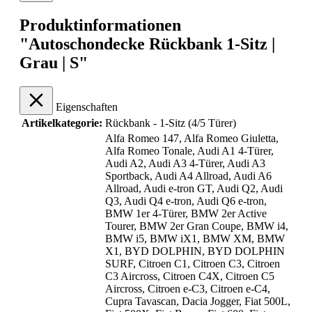
Produktinformationen
"Autoschondecke Rückbank 1-Sitz |
Grau | S"
Eigenschaften
Artikelkategorie:
Rückbank - 1-Sitz (4/5 Türer)
Alfa Romeo 147
, Alfa Romeo Giuletta
,
Alfa Romeo Tonale
, Audi A1 4-Türer
,
Audi A2
, Audi A3 4-Türer
, Audi A3
Sportback
, Audi A4 Allroad
, Audi A6
Allroad
, Audi e-tron GT
, Audi Q2
, Audi
Q3
, Audi Q4 e-tron
, Audi Q6 e-tron
,
BMW 1er 4-Türer
, BMW 2er Active
Tourer
, BMW 2er Gran Coupe
, BMW i4
,
BMW i5
, BMW iX1
, BMW XM
, BMW
X1
, BYD DOLPHIN
, BYD DOLPHIN
SURF
, Citroen C1
, Citroen C3
, Citroen
C3 Aircross
, Citroen C4X
, Citroen C5
Aircross
, Citroen e-C3
, Citroen e-C4
,
Cupra Tavascan
, Dacia Jogger
, Fiat 500L
,