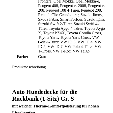
Frontera
, Opel Mokka
, Opel Mokka-e
,
Peugeot 408
, Peugeot e- 2008
, Peugeot e-
208
, Peugeot 108 4-Türer
, Peugeot 208
,
Renault Clio Grandtourer
, Suzuki Jimny
,
Skoda Fabia
, Smart Forfour
, Suzuki Ignis
,
Suzuki Swift 2-Türer
, Suzuki Swift 4-
Türer
, Toyota Aygo 4-Türer
, Toyota Aygo
X
, Toyota bZ4X
, Toyota Corolla Cross
,
Toyota Yaris
, Toyota Yaris Cross
, VW
Golf 4-Türer
, VW ID 3
, VW ID 4
, VW
ID 5
, VW ID 7
, VW Polo 4-Türer
, VW
T-Cross
, VW T-Roc
, VW Taigo
Farbe:
Grau
Produktbeschreibung
Auto Hundedecke für die
Rückbank (1-Sitz) Gr. S
mit weicher Thermo-Komfortpolsterung für hohen
Liegekomfort.