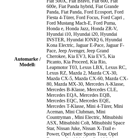
Fiat 500X
, Fiat Bravo
, Fiat 600
, Fiat
600e
, Fiat Panda hybrid
, Fiat Grande
Panda
, Fiat Panda
, Ford Ecosport
, Ford
Fiesta 4-Türer
, Ford Focus
, Ford Capri
,
Ford Mustang Mach-E
, Ford Puma
,
Honda e
, Honda Jazz
, Honda ZR-V
,
Hyundai i10
, Hyundai i20
, Hyundai
INSTER
, Hyundai IONIQ 6
, Hyundai
Kona Electric
, Jaguar E-Pace
, Jaguar F-
Pace
, Jeep Avenger
, Jeep Grand
Cherokee
, Kia EV3
, Kia EV5
, Kia
Automarke /
Picanto
, Kia Proceed
, Kia Rio
,
Modell:
Leapmotor T03
, Lexus LBX
, Lexus RC
,
Lexus RZ
, Mazda 2
, Mazda CX-30
,
Mazda CX-5
, Mazda CX-60
, Mazda CX-
80
, Mazda MX-30
, Mercedes A-Klasse
,
Mercedes B-Klasse
, Mercedes CLE
,
Mercedes EQA
, Mercedes EQB
,
Mercedes EQC
, Mercedes EQE
,
Mercedes T-Klasse
, Mini 4-Türer
, Mini
Aceman
, Mini Clubman
, Mini
Countryman
, Mini Electric
, Mitsubishi
ASX
, Mitsubishi Colt
, Mitsubishi Space
Star
, Nissan Juke
, Nissan X-Trail e-
Power
, Opel Astre Sports Tour
, Opel