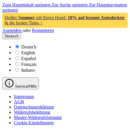
Zum Hauptinhalt springen
Zur Suche springen
Zur Hauptnavigation
springen
Heißer
Sommer
mit Ihrem Hund:
10% auf braune Autodecken
& die besten Tipps >
Anmelden
oder
Registrieren
Deutsch
Deutsch
English
Español
Français
Italiano
Service/Hilfe
Impressum
AGB
Datenschutzerklärung
Widerrufsbelehrung
Muster-Widerrufsformular
Cookie-Einstellungen