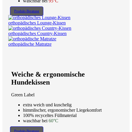
waschbar bei
95°C
Produkt-Beratung
orthopädisches Lounge-Kissen
orthopädisches Country-Kissen
orthopädische Matratze
Weiche & ergonomische
Hundekissen
Green Label
extra weich und kuschelig
himmlischer, ergonomischer Liegekomfort
100% recyceltes Füllmaterial
waschbar bei
60°C
Produkt-Beratung