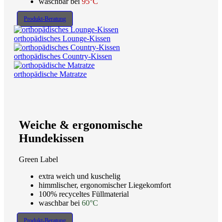
waschbar bei
95°C
Produkt-Beratung
orthopädisches Lounge-Kissen
orthopädisches Country-Kissen
orthopädische Matratze
Weiche & ergonomische
Hundekissen
Green Label
extra weich und kuschelig
himmlischer, ergonomischer Liegekomfort
100% recyceltes Füllmaterial
waschbar bei
60°C
Produkt-Beratung