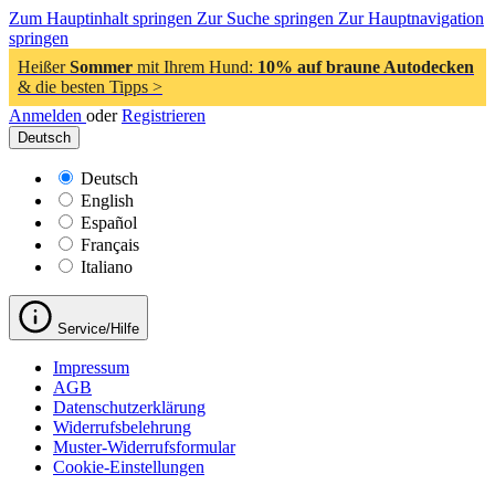
Zum Hauptinhalt springen
Zur Suche springen
Zur Hauptnavigation
springen
Heißer
Sommer
mit Ihrem Hund:
10% auf braune Autodecken
& die besten Tipps >
Anmelden
oder
Registrieren
Deutsch
Deutsch
English
Español
Français
Italiano
Service/Hilfe
Impressum
AGB
Datenschutzerklärung
Widerrufsbelehrung
Muster-Widerrufsformular
Cookie-Einstellungen