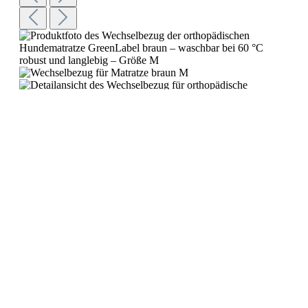
29,93 €*
%
39,90 €*
(24.99% gespart)
Preise inkl. MwSt. zzgl. Versandkosten
Wieder verfügbar in 10 Tagen
Auf einen Blick:
wasserdichter Ersatz-Überzug für die Matratze Größe