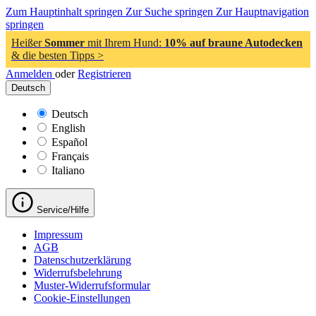
Zum Hauptinhalt springen
Zur Suche springen
Zur Hauptnavigation
springen
Heißer
Sommer
mit Ihrem Hund:
10% auf braune Autodecken
& die besten Tipps >
Anmelden
oder
Registrieren
Deutsch
Deutsch
English
Español
Français
Italiano
Service/Hilfe
Impressum
AGB
Datenschutzerklärung
Widerrufsbelehrung
Muster-Widerrufsformular
Cookie-Einstellungen