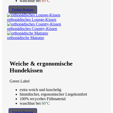
waschbar bei
95°C
Produkt-Beratung
orthopädisches Lounge-Kissen
orthopädisches Country-Kissen
orthopädische Matratze
Weiche & ergonomische
Hundekissen
Green Label
extra weich und kuschelig
himmlischer, ergonomischer Liegekomfort
100% recyceltes Füllmaterial
waschbar bei
60°C
Produkt-Beratung