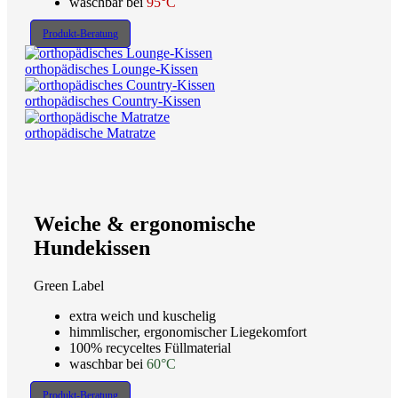
waschbar bei
95°C
Produkt-Beratung
orthopädisches Lounge-Kissen
orthopädisches Country-Kissen
orthopädische Matratze
Weiche & ergonomische
Hundekissen
Green Label
extra weich und kuschelig
himmlischer, ergonomischer Liegekomfort
100% recyceltes Füllmaterial
waschbar bei
60°C
Produkt-Beratung