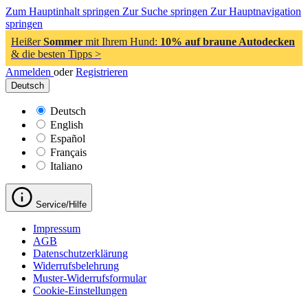
Zum Hauptinhalt springen
Zur Suche springen
Zur Hauptnavigation
springen
Heißer
Sommer
mit Ihrem Hund:
10% auf braune Autodecken
& die besten Tipps >
Anmelden
oder
Registrieren
Deutsch
Deutsch
English
Español
Français
Italiano
Service/Hilfe
Impressum
AGB
Datenschutzerklärung
Widerrufsbelehrung
Muster-Widerrufsformular
Cookie-Einstellungen