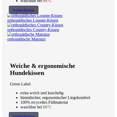
waschbar bei
95°C
Produkt-Beratung
orthopädisches Lounge-Kissen
orthopädisches Country-Kissen
orthopädische Matratze
Weiche & ergonomische
Hundekissen
Green Label
extra weich und kuschelig
himmlischer, ergonomischer Liegekomfort
100% recyceltes Füllmaterial
waschbar bei
60°C
Produkt-Beratung