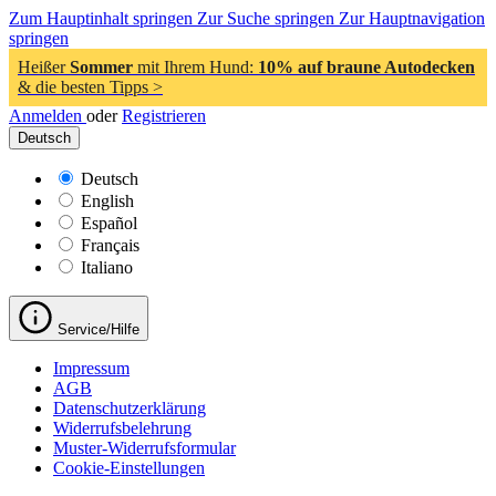
Zum Hauptinhalt springen
Zur Suche springen
Zur Hauptnavigation
springen
Heißer
Sommer
mit Ihrem Hund:
10% auf braune Autodecken
& die besten Tipps >
Anmelden
oder
Registrieren
Deutsch
Deutsch
English
Español
Français
Italiano
Service/Hilfe
Impressum
AGB
Datenschutzerklärung
Widerrufsbelehrung
Muster-Widerrufsformular
Cookie-Einstellungen