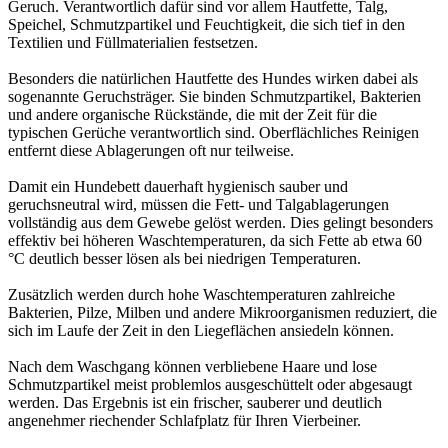
Geruch. Verantwortlich dafür sind vor allem Hautfette, Talg,
Speichel, Schmutzpartikel und Feuchtigkeit, die sich tief in den
Textilien und Füllmaterialien festsetzen.
Besonders die natürlichen Hautfette des Hundes wirken dabei als
sogenannte Geruchsträger. Sie binden Schmutzpartikel, Bakterien
und andere organische Rückstände, die mit der Zeit für die
typischen Gerüche verantwortlich sind. Oberflächliches Reinigen
entfernt diese Ablagerungen oft nur teilweise.
Damit ein Hundebett dauerhaft hygienisch sauber und
geruchsneutral wird, müssen die Fett- und Talgablagerungen
vollständig aus dem Gewebe gelöst werden. Dies gelingt besonders
effektiv bei höheren Waschtemperaturen, da sich Fette ab etwa 60
°C deutlich besser lösen als bei niedrigen Temperaturen.
Zusätzlich werden durch hohe Waschtemperaturen zahlreiche
Bakterien, Pilze, Milben und andere Mikroorganismen reduziert, die
sich im Laufe der Zeit in den Liegeflächen ansiedeln können.
Nach dem Waschgang können verbliebene Haare und lose
Schmutzpartikel meist problemlos ausgeschüttelt oder abgesaugt
werden. Das Ergebnis ist ein frischer, sauberer und deutlich
angenehmer riechender Schlafplatz für Ihren Vierbeiner.