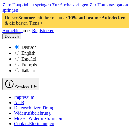
Zum Hauptinhalt springen
Zur Suche springen
Zur Hauptnavigation
springen
Heißer
Sommer
mit Ihrem Hund:
10% auf braune Autodecken
& die besten Tipps >
Anmelden
oder
Registrieren
Deutsch
Deutsch
English
Español
Français
Italiano
Service/Hilfe
Impressum
AGB
Datenschutzerklärung
Widerrufsbelehrung
Muster-Widerrufsformular
Cookie-Einstellungen