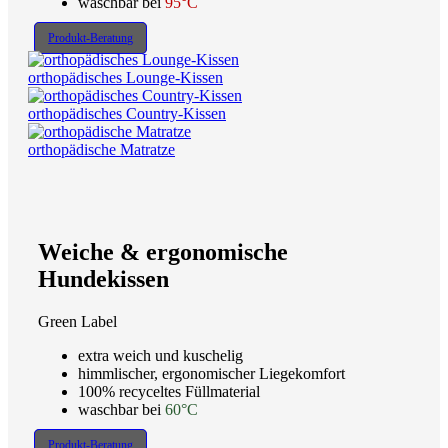
waschbar bei
95°C
Produkt-Beratung
orthopädisches Lounge-Kissen
orthopädisches Country-Kissen
orthopädische Matratze
Weiche & ergonomische
Hundekissen
Green Label
extra weich und kuschelig
himmlischer, ergonomischer Liegekomfort
100% recyceltes Füllmaterial
waschbar bei
60°C
Produkt-Beratung