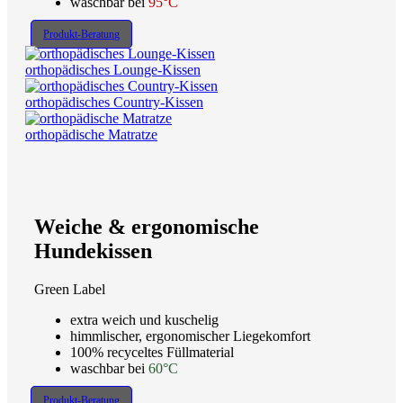
waschbar bei
95°C
Produkt-Beratung
orthopädisches Lounge-Kissen
orthopädisches Country-Kissen
orthopädische Matratze
Weiche & ergonomische
Hundekissen
Green Label
extra weich und kuschelig
himmlischer, ergonomischer Liegekomfort
100% recyceltes Füllmaterial
waschbar bei
60°C
Produkt-Beratung