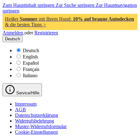
Zum Hauptinhalt springen
Zur Suche springen
Zur Hauptnavigation
springen
Heißer
Sommer
mit Ihrem Hund:
10% auf braune Autodecken
& die besten Tipps >
Anmelden
oder
Registrieren
Deutsch
Deutsch
English
Español
Français
Italiano
Service/Hilfe
Impressum
AGB
Datenschutzerklärung
Widerrufsbelehrung
Muster-Widerrufsformular
Cookie-Einstellungen