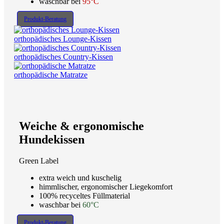
waschbar bei
95°C
Produkt-Beratung
orthopädisches Lounge-Kissen
orthopädisches Country-Kissen
orthopädische Matratze
Weiche & ergonomische
Hundekissen
Green Label
extra weich und kuschelig
himmlischer, ergonomischer Liegekomfort
100% recyceltes Füllmaterial
waschbar bei
60°C
Produkt-Beratung