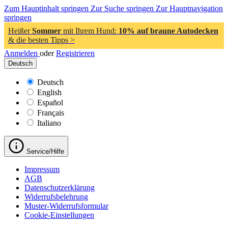
Zum Hauptinhalt springen
Zur Suche springen
Zur Hauptnavigation
springen
Heißer
Sommer
mit Ihrem Hund:
10% auf braune Autodecken
& die besten Tipps >
Anmelden
oder
Registrieren
Deutsch
Deutsch
English
Español
Français
Italiano
Service/Hilfe
Impressum
AGB
Datenschutzerklärung
Widerrufsbelehrung
Muster-Widerrufsformular
Cookie-Einstellungen