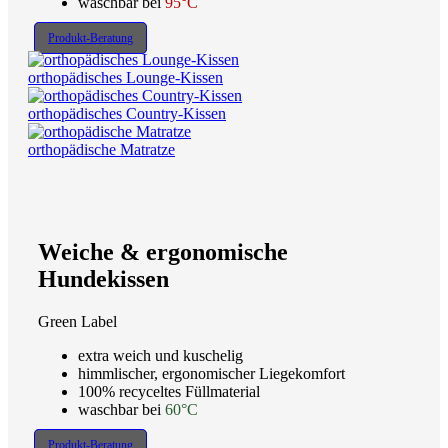
waschbar bei
95°C
Produkt-Beratung
orthopädisches Lounge-Kissen
orthopädisches Country-Kissen
orthopädische Matratze
Weiche & ergonomische
Hundekissen
Green Label
extra weich und kuschelig
himmlischer, ergonomischer Liegekomfort
100% recyceltes Füllmaterial
waschbar bei
60°C
Produkt-Beratung