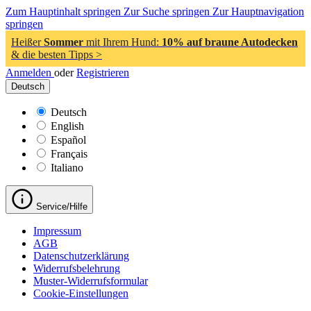
Zum Hauptinhalt springen
Zur Suche springen
Zur Hauptnavigation
springen
Heißer
Sommer
mit Ihrem Hund:
10% auf braune Autodecken
& die besten Tipps >
Anmelden
oder
Registrieren
Deutsch
Deutsch
English
Español
Français
Italiano
Service/Hilfe
Impressum
AGB
Datenschutzerklärung
Widerrufsbelehrung
Muster-Widerrufsformular
Cookie-Einstellungen