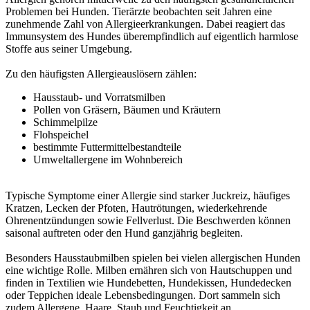
Problemen bei Hunden. Tierärzte beobachten seit Jahren eine
zunehmende Zahl von Allergieerkrankungen. Dabei reagiert das
Immunsystem des Hundes überempfindlich auf eigentlich harmlose
Stoffe aus seiner Umgebung.
Zu den häufigsten Allergieauslösern zählen:
Hausstaub- und Vorratsmilben
Pollen von Gräsern, Bäumen und Kräutern
Schimmelpilze
Flohspeichel
bestimmte Futtermittelbestandteile
Umweltallergene im Wohnbereich
Typische Symptome einer Allergie sind starker Juckreiz, häufiges
Kratzen, Lecken der Pfoten, Hautrötungen, wiederkehrende
Ohrenentzündungen sowie Fellverlust. Die Beschwerden können
saisonal auftreten oder den Hund ganzjährig begleiten.
Besonders Hausstaubmilben spielen bei vielen allergischen Hunden
eine wichtige Rolle. Milben ernähren sich von Hautschuppen und
finden in Textilien wie Hundebetten, Hundekissen, Hundedecken
oder Teppichen ideale Lebensbedingungen. Dort sammeln sich
zudem Allergene, Haare, Staub und Feuchtigkeit an.