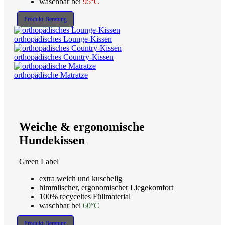
waschbar bei
95°C
Produkt-Beratung
orthopädisches Lounge-Kissen
orthopädisches Country-Kissen
orthopädische Matratze
Weiche & ergonomische
Hundekissen
Green Label
extra weich und kuschelig
himmlischer, ergonomischer Liegekomfort
100% recyceltes Füllmaterial
waschbar bei
60°C
Produkt-Beratung