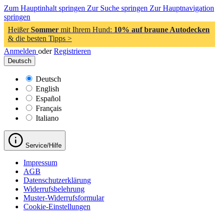
Zum Hauptinhalt springen
Zur Suche springen
Zur Hauptnavigation
springen
Heißer
Sommer
mit Ihrem Hund:
10% auf braune Autodecken
& die besten Tipps >
Anmelden
oder
Registrieren
Deutsch
Deutsch
English
Español
Français
Italiano
Service/Hilfe
Impressum
AGB
Datenschutzerklärung
Widerrufsbelehrung
Muster-Widerrufsformular
Cookie-Einstellungen