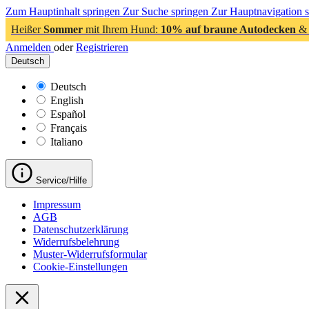
Zum Hauptinhalt springen
Zur Suche springen
Zur Hauptnavigation 
Heißer
Sommer
mit Ihrem Hund:
10% auf braune Autodecken
& 
Anmelden
oder
Registrieren
Deutsch
Deutsch
English
Español
Français
Italiano
Service/Hilfe
Impressum
AGB
Datenschutzerklärung
Widerrufsbelehrung
Muster-Widerrufsformular
Cookie-Einstellungen