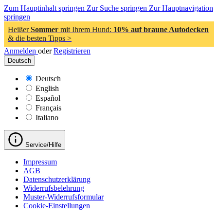
Zum Hauptinhalt springen
Zur Suche springen
Zur Hauptnavigation
springen
Heißer
Sommer
mit Ihrem Hund:
10% auf braune Autodecken
& die besten Tipps >
Anmelden
oder
Registrieren
Deutsch
Deutsch
English
Español
Français
Italiano
Service/Hilfe
Impressum
AGB
Datenschutzerklärung
Widerrufsbelehrung
Muster-Widerrufsformular
Cookie-Einstellungen