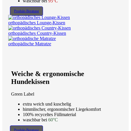
waschbar bei
95°C
Produkt-Beratung
orthopädisches Lounge-Kissen
orthopädisches Country-Kissen
orthopädische Matratze
Weiche & ergonomische
Hundekissen
Green Label
extra weich und kuschelig
himmlischer, ergonomischer Liegekomfort
100% recyceltes Füllmaterial
waschbar bei
60°C
Produkt-Beratung