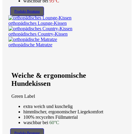
waschbar bei
95°C
Produkt-Beratung
orthopädisches Lounge-Kissen
orthopädisches Country-Kissen
orthopädische Matratze
Weiche & ergonomische
Hundekissen
Green Label
extra weich und kuschelig
himmlischer, ergonomischer Liegekomfort
100% recyceltes Füllmaterial
waschbar bei
60°C
Produkt-Beratung