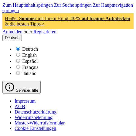
Zum Hauptinhalt springen
Zur Suche springen
Zur Hauptnavigation
springen
Heißer
Sommer
mit Ihrem Hund:
10% auf braune Autodecken
& die besten Tipps >
Anmelden
oder
Registrieren
Deutsch
Deutsch
English
Español
Français
Italiano
Service/Hilfe
Impressum
AGB
Datenschutzerklärung
Widerrufsbelehrung
Muster-Widerrufsformular
Cookie-Einstellungen