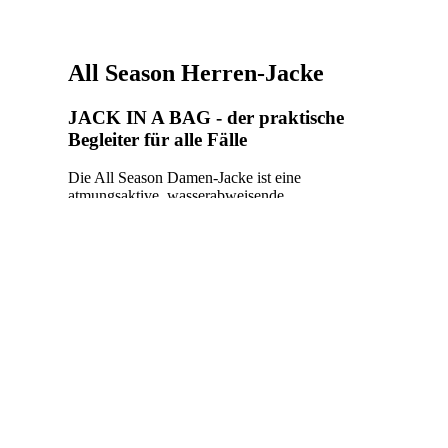
All Season Herren-Jacke
JACK IN A BAG - der praktische
Begleiter für alle Fälle
Die All Season Damen-Jacke ist eine
atmungsaktive, wasserabweisende,
windabweisende Ganzjahresjacke mit
reflektierenden Details.
Diese Jacke ist eine leichte Ganzjahresjacke, die
leicht in einer kleinen Tasche verpackt und
mitgenommen werden kann. Sie können es
überall hin mitnehmen und sicherstellen, dass Sie
jederzeit auf wechselnde Wetterbedingungen
vorbereitet sind.
Die 3in1 All Season Jacke - wasserabweisend,
windabweisend, atmungsaktiv
Verpackt in 15cm und 150g ist diese Jacke Ihr
ständiger Begleiter bei ungewissem Wetter,