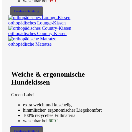
waschbar bei
95°C
Produkt-Beratung
orthopädisches Lounge-Kissen
orthopädisches Country-Kissen
orthopädische Matratze
Weiche & ergonomische
Hundekissen
Green Label
extra weich und kuschelig
himmlischer, ergonomischer Liegekomfort
100% recyceltes Füllmaterial
waschbar bei
60°C
Produkt-Beratung