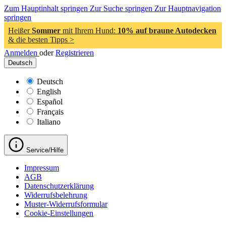
Zum Hauptinhalt springen
Zur Suche springen
Zur Hauptnavigation
springen
Heißer
Sommer
mit Ihrem Hund:
10% auf braune Autodecken
& die besten Tipps >
Anmelden
oder
Registrieren
Deutsch
Deutsch
English
Español
Français
Italiano
Service/Hilfe
Impressum
AGB
Datenschutzerklärung
Widerrufsbelehrung
Muster-Widerrufsformular
Cookie-Einstellungen